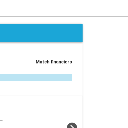
Match financiers
navigate_next