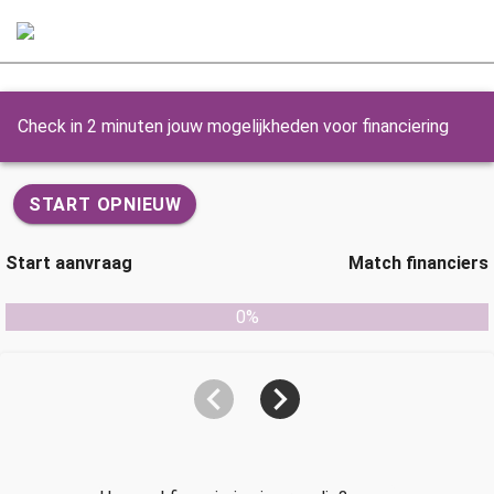
Check in 2 minuten jouw mogelijkheden voor financiering
START OPNIEUW
Start aanvraag
Match financiers
0%
navigate_before
navigate_next